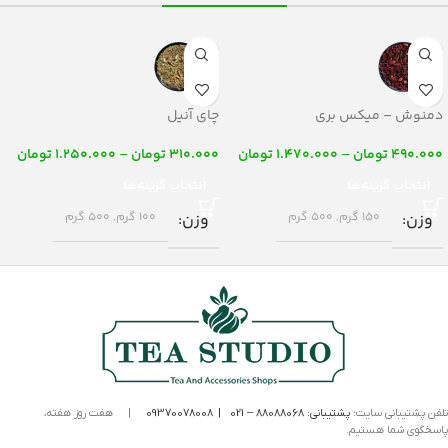
دمنوش – میکس بری
چای آنیل
490.000
تومان
–
1.470.000
تومان
310.000
تومان
–
1.250.000
تومان
انتخاب گزینه‌ها
انتخاب گزینه‌ها
وزن
150 گرم
,
500 گرم
وزن
100 گرم
,
500 گرم
تلفن پشتیبانی سایت:
پشتیبانی:
88088068
– 021
|
09370078008
|
هفت روز هفته،
پاسخگوی شما هستیم.