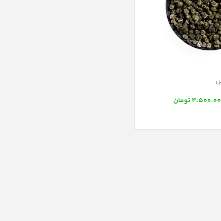
س
4.500.0
تومان