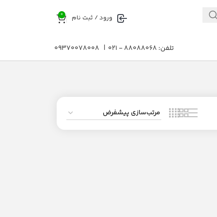
0
ورود / ثبت نام
تلفن: 88088068 - 021 | 09370078008