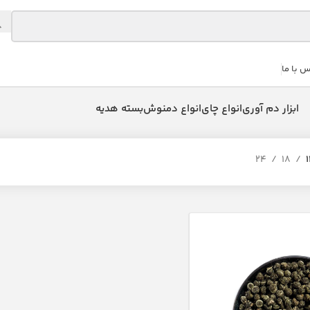
س با ما
ابزار دم آوری
انواع چای
انواع دمنوش
بسته هدیه
24
18
1