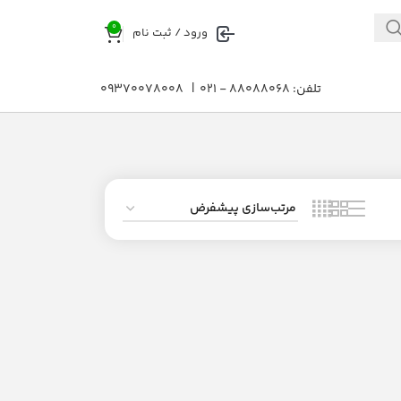
0
ورود / ثبت نام
تلفن: 88088068 - 021 | 09370078008