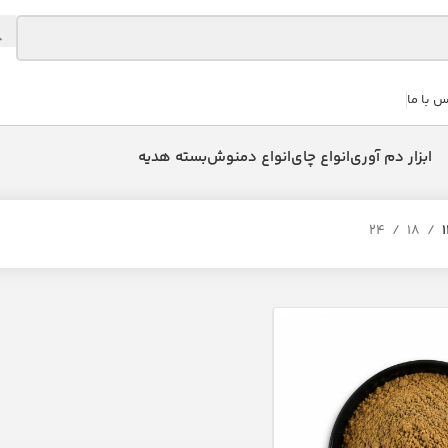
س با ما
ابزار دم آوری
انواع چای
انواع دمنوش
بسته هدیه
24
18
1