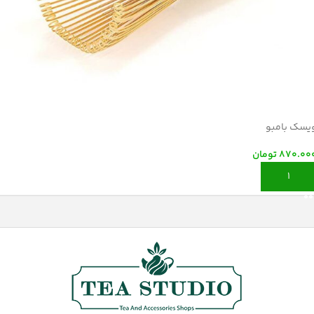
یسک بامبو
870.00
تومان
افزودن به سبد خرید